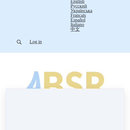
English
Русский
Українська
Français
Español
Italiano
中文
Log in
Stressinhallinta sisältä käsin
(
Activity-Based Stress Release - ABSR)
ABSR- stressinhallintakurssi on kahdeksan viikon