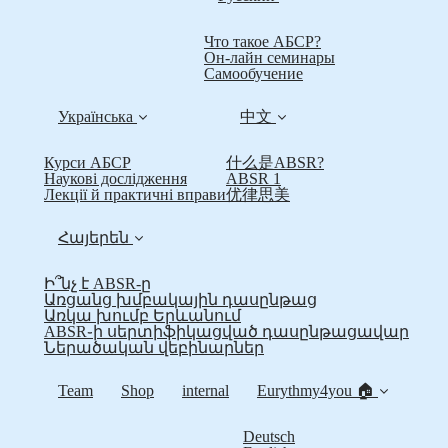
Что такое АБСР?
Он-лайн семинары
Самообучение
Українська
中文
Курси АБСР
什么是ABSR?
Наукові дослідження
ABSR 1
Лекції й практичні вправи
优律思美
Հայերեն
Ի՞նչ է ABSR-ը
Առցանց խմբակային դասընթաց
Առկա խումբ Երևանում
ABSR֊ի սերտիֆիկացված դասընթացավար
Ներածական վեբինարներ
Team
Shop
internal
Eurythmy4you 🏠
Deutsch