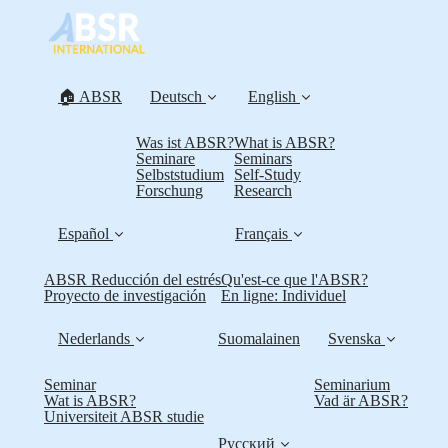
🏠 ABSR
Deutsch
English
Was ist ABSR?
What is ABSR?
Seminare
Seminars
Selbststudium
Self-Study
Forschung
Research
Español
Français
ABSR Reducción del estrés
Qu'est-ce que l'ABSR?
Proyecto de investigación
En ligne: Individuel
Nederlands
Suomalainen
Svenska
Seminar
Seminarium
Wat is ABSR?
Vad är ABSR?
Universiteit ABSR studie
Русский