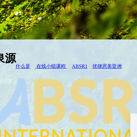
泉源
什么是
⎪
在线小组课程
⎪
ABSR1
⎪
优律思美亚洲