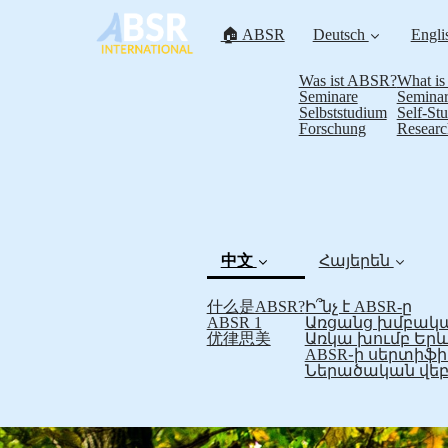
🏠 ABSR
Deutsch
Engli
Was ist ABSR?
What i
Seminare
Seminar
Selbststudium
Self-St
Forschung
Researc
中文
Հայերեն
什么是ABSR?
Ի՞նչ է ABSR-ը
(current)
ABSR 1
Առցանց խմբակա
优律思美
Առկա խումբ Եր
ABSR֊ի սերտի
Ներածական վեբ