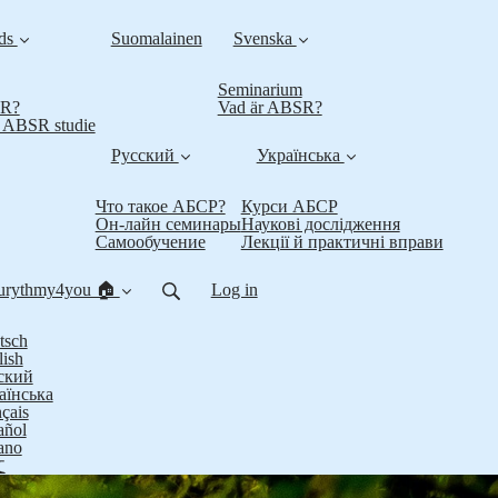
nds
Suomalainen
Svenska
Seminarium
SR?
Vad är ABSR?
t ABSR studie
Русский
Українська
Что такое АБСР?
Курси АБСР
Он-лайн семинары
Наукові дослідження
Самообучение
Лекції й практичні вправи
urythmy4you 🏠
Log in
tsch
lish
ский
аїнська
çais
añol
iano
文