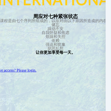
周应对七种紧张状态
课程是由七个序列所组成的，以应对由以下原因所造成的内在压
健忘
躁动不安
自我怀疑和焦虑
烦躁和失控
依赖
强迫和犹豫
胡思乱想
让你更加享受每一天。
e access? Please login.