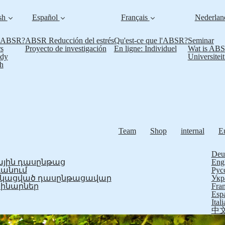
sh
Español
Français
Nederla
s ABSR?
ABSR Reducción del estrés
Qu'est-ce que l'ABSR?
Seminar
s
Proyecto de investigación
En ligne: Individuel
Wat is AB
udy
Universitei
h
Team
Shop
internal
E
Deu
յին դասընթաց
Eng
ևանում
Рус
ֆիկացված դասընթացավար
Укр
ինարներ
Fran
Esp
Ital
中