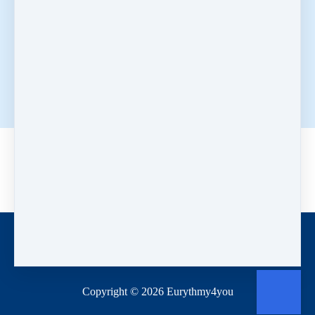
English
Русский
Українська
Français
Español
Italiano
中文
Log in
Blog
No posts on this blog yet.
Home
Deutsch
Español
Copyright © 2026
Eurythmy4you