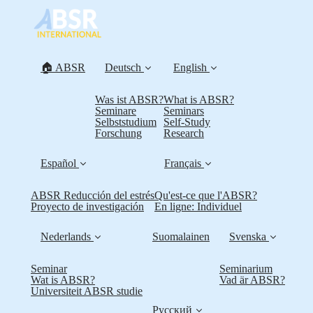
🏠 ABSR
Deutsch
English
Was ist ABSR?
What is ABSR?
Seminare
Seminars
Selbststudium
Self-Study
Forschung
Research
Español
Français
ABSR Reducción del estrés
Qu'est-ce que l'ABSR?
Proyecto de investigación
En ligne: Individuel
Nederlands
Suomalainen
Svenska
Seminar
Seminarium
Wat is ABSR?
Vad är ABSR?
Universiteit ABSR studie
Русский