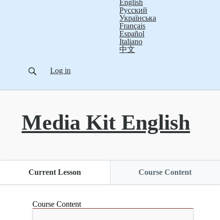
English
Русский
Українська
Français
Español
Italiano
中文
Log in
Media Kit English
Current Lesson
Course Content
Course Content