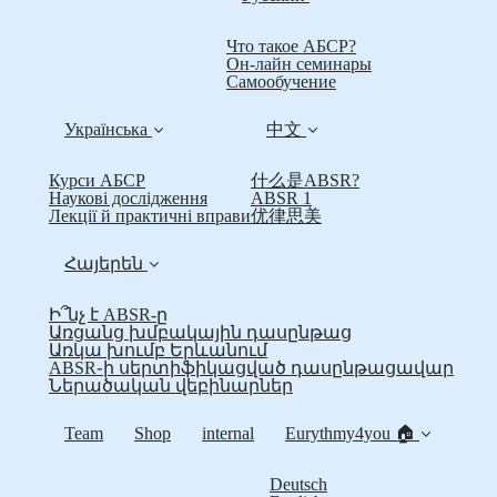
Что такое АБСР?
Он-лайн семинары
Самообучение
Українська
中文
Курси АБСР
什么是ABSR?
Наукові дослідження
ABSR 1
Лекції й практичні вправи
优律思美
Հայերեն
Ի՞նչ է ABSR-ը
Առցանց խմբակային դասընթաց
Առկա խումբ Երևանում
ABSR֊ի սերտիֆիկացված դասընթացավար
Ներածական վեբինարներ
Team
Shop
internal
Eurythmy4you 🏠
Deutsch