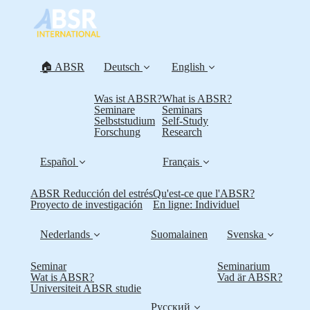
🏠 ABSR
Deutsch
English
Was ist ABSR?
What is ABSR?
Seminare
Seminars
Selbststudium
Self-Study
Forschung
Research
Español
Français
ABSR Reducción del estrés
Qu'est-ce que l'ABSR?
Proyecto de investigación
En ligne: Individuel
Nederlands
Suomalainen
Svenska
Seminar
Seminarium
Wat is ABSR?
Vad är ABSR?
Universiteit ABSR studie
Русский