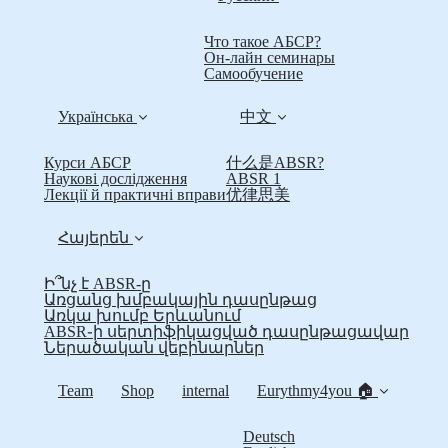
Что такое АБСР?
Он-лайн семинары
Самообучение
Українська
中文
Курси АБСР
什么是ABSR?
Наукові дослідження
ABSR 1
Лекції й практичні вправи
优律思美
Հայերեն
Ի՞նչ է ABSR-ը
Առցանց խմբակային դասընթաց
Առկա խումբ Երևանում
ABSR֊ի սերտիֆիկացված դասընթացավար
Ներածական վեբինարներ
Team
Shop
internal
Eurythmy4you 🏠
Deutsch