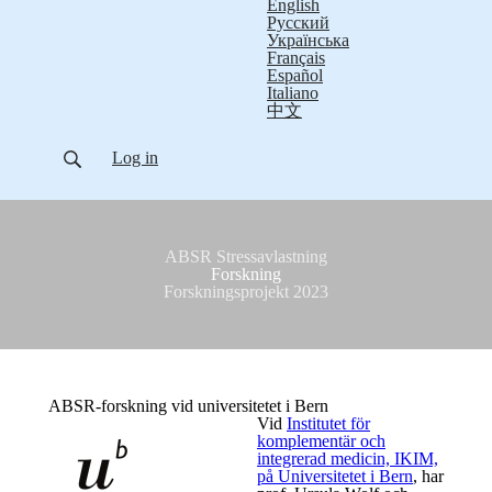
English
Русский
Українська
Français
Español
Italiano
中文
Log in
ABSR Stressavlastning
Forskning
Forskningsprojekt 2023
ABSR-forskning vid universitetet i Bern
Vid
Institutet för
komplementär och
integrerad medicin, IKIM,
på Universitetet i Bern
, har