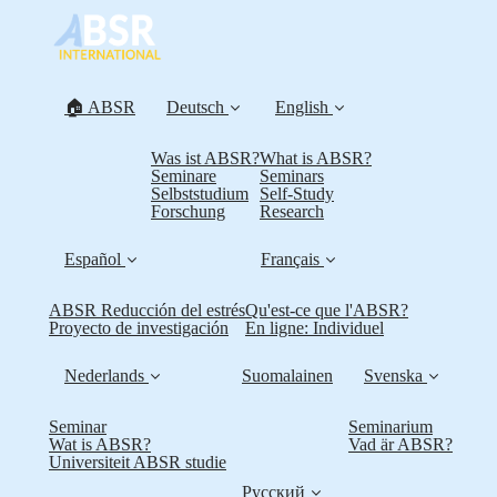
🏠 ABSR
Deutsch
English
Was ist ABSR?
What is ABSR?
Seminare
Seminars
Selbststudium
Self-Study
Forschung
Research
Español
Français
ABSR Reducción del estrés
Qu'est-ce que l'ABSR?
Proyecto de investigación
En ligne: Individuel
Nederlands
Suomalainen
Svenska
Seminar
Seminarium
Wat is ABSR?
Vad är ABSR?
Universiteit ABSR studie
Русский