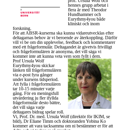
prof. Ursula Wolf och
hennes grupp arbetat i
flera år med Theodor
Hundhammer och
Eurythmy4you både
kliniskt och inom
forskning.
För att ABSR-kurserna ska kunna vidareutvecklas efter
deltagarnas behov är vi beroende av återkoppling. Därför
vill vi be om din upplevelse, feedback och kommentarer
med ett frågeformulär. Deltagandet är givetvis frivilligt
och frågeformulären är anonyma, det vill säga vi
kommer inte att kunna veta vem som fyllt i dem.
Prof Ursula Wolf
Eurythmy4you skickar
länken till frågeformulären
via e-post fyra gånger
under kursens tidsperiod.
Att fylla i frågeformulären
tar 10-15 minuter varje
gång. För en meningsfull
utvärdering ju fler ifyllda
frågeformulär desto bättre,
det vill säga varje
deltagares bidrag spelar roll.
Vi, Prof. Dr. med. Ursula Wolf (direktör för IKIM, se
bild), Dr Eliane Timm och doktoranden Yobina Ko
kommer att vara tacksamma om ni bestämmer er för att