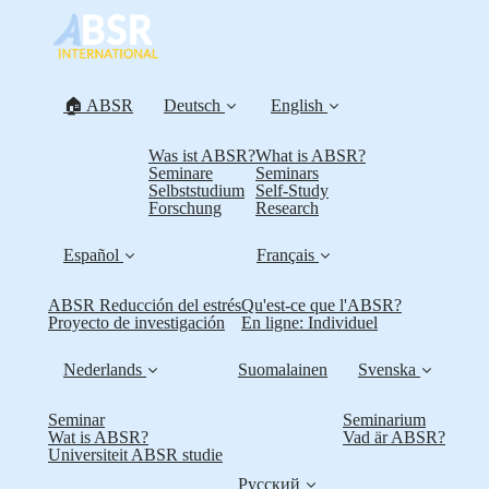
🏠 ABSR
Deutsch
English
Was ist ABSR?
What is ABSR?
Seminare
Seminars
Selbststudium
Self-Study
Forschung
Research
Español
Français
ABSR Reducción del estrés
Qu'est-ce que l'ABSR?
Proyecto de investigación
En ligne: Individuel
Nederlands
Suomalainen
Svenska
Seminar
Seminarium
Wat is ABSR?
Vad är ABSR?
Universiteit ABSR studie
Русский