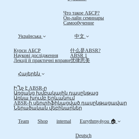
Что такое АБСР?
Он-лайн семинары
Самообучение
Українська
中文
Курси АБСР
什么是ABSR?
Наукові дослідження
ABSR 1
Лекції й практичні вправи
优律思美
Հայերեն
Ի՞նչ է ABSR-ը
Առցանց խմբակային դասընթաց
Առկա խումբ Երևանում
ABSR֊ի սերտիֆիկացված դասընթացավար
Ներածական վեբինարներ
Team
Shop
internal
Eurythmy4you 🏠
Deutsch