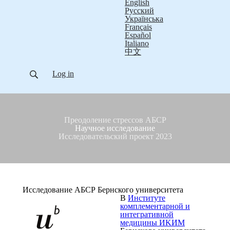
English
Русский
Українська
Français
Español
Italiano
中文
Log in
Преодоление стрессов АБСР
Научное исследование
Исследовательский проект 2023
Исследование АБСР Бернского университета
В
Институте
комплементарной и
интегративной
медицины ИKИM