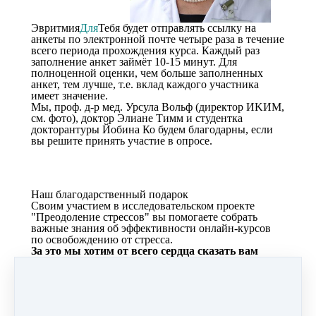
Эвритмия
Для
Тебя будет отправлять ссылку на
анкеты по электронной почте четыре раза в течение
всего периода прохождения курса. Каждый раз
заполнение анкет займёт 10-15 минут. Для
полноценной оценки, чем больше заполненных
анкет, тем лучше, т.е. вклад каждого участника
имеет значение.
Мы, проф. д-р мед. Урсула Вольф (директор ИKИM,
см. фото), доктор Элиане Тимм и студентка
докторантуры Йобина Ко будем благодарны, если
вы решите принять участие в опросе.
Наш благодарственный подарок
Своим участием в исследовательском проекте
"Преодоление стрессов" вы помогаете собрать
важные знания об эффективности онлайн-курсов
по освобождению от стресса.
За это мы хотим от всего сердца сказать вам
"спасибо".
В качестве благодарности вы получите после
окончания курса:
бесплатный доступ ко всем курсам АБСР для
самостоятельного изучения 1, 2 и 3 стоимостью