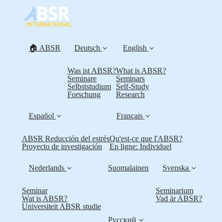
🏠 ABSR
Deutsch
English
Was ist ABSR?
What is ABSR?
Seminare
Seminars
Selbststudium
Self-Study
Forschung
Research
Español
Français
ABSR Reducción del estrés
Qu'est-ce que l'ABSR?
Proyecto de investigación
En ligne: Individuel
Nederlands
Suomalainen
Svenska
Seminar
Seminarium
Wat is ABSR?
Vad är ABSR?
Universiteit ABSR studie
Русский