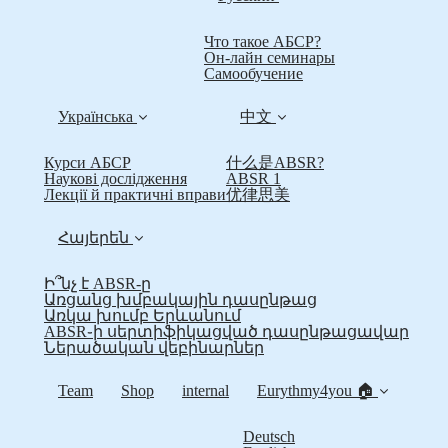
Что такое АБСР?
Он-лайн семинары
Самообучение
Українська
中文
Курси АБСР
什么是ABSR?
Наукові дослідження
ABSR 1
Лекції й практичні вправи
优律思美
Հայերեն
Ի՞նչ է ABSR-ը
Առցանց խմբակային դասընթաց
Առկա խումբ Երևանում
ABSR֊ի սերտիֆիկացված դասընթացավար
Ներածական վեբինարներ
Team
Shop
internal
Eurythmy4you 🏠
Deutsch