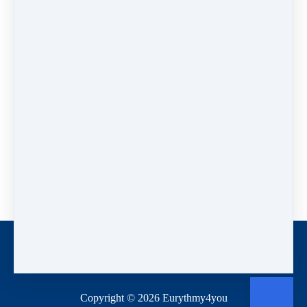
Mejor para fondo blanco
PREVIOUS
NEXT LESSON
LESSON
Logo ABSR
Flyer Puesta de
Internacional 2
sol para
profesores
Like
Home
Deutsch
Español
Copyright © 2026
Eurythmy4you