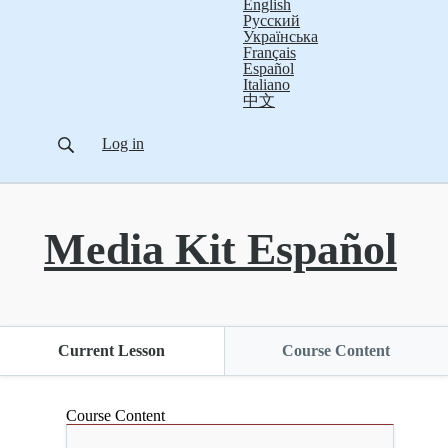
English
Русский
Українська
Français
Español
Italiano
中文
Log in
Media Kit Español
Current Lesson
Course Content
Course Content