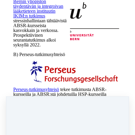
Bernin yliopiston
täydentävän ja integroivan
lääketieteen instituutin
IKIM:n tutkimus
stressinhallintaan tähtäävistä
ABSR-kursseista
kasvokkain ja verkossa.
Prospektiivinen
seurantatutkimus alkoi
syksyllä 2022.
B) Perseus-tutkimusyhteisö
Perseus-tutkimusyhteisö
tekee tutkimusta ABSR-
kursseilla ja ABSR:stä johdetuilla HSP-kursseilla
korkean herkkyyden saavuttamiseksi.
C) Ukrainan ABSR-tutkimus
Ukrainan ABSR-tutkimus toteutettiin vuosina 2020-
2021.
Englanninkieliseltä tutkimussivultamme löydät lisätietoja
ja voit lukea artikkeleita, joissa on
tutkimustuloksia
englanniksi
.