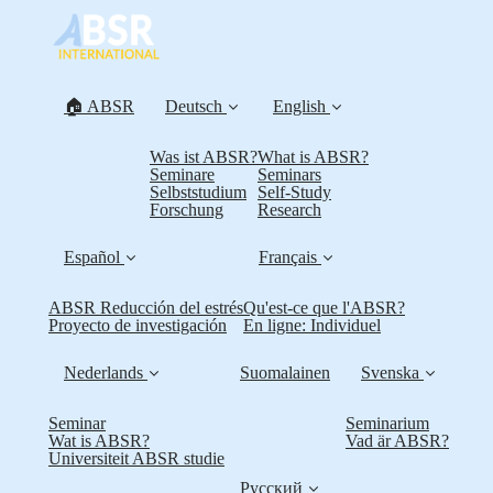
🏠 ABSR
Deutsch
English
Was ist ABSR?
What is ABSR?
Seminare
Seminars
Selbststudium
Self-Study
Forschung
Research
Español
Français
ABSR Reducción del estrés
Qu'est-ce que l'ABSR?
Proyecto de investigación
En ligne: Individuel
Nederlands
Suomalainen
Svenska
Seminar
Seminarium
Wat is ABSR?
Vad är ABSR?
Universiteit ABSR studie
Русский