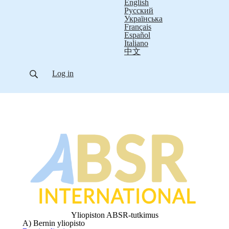
English
Русский
Українська
Français
Español
Italiano
中文
Log in
Yliopiston ABSR-tutkimus
A) Bernin yliopisto