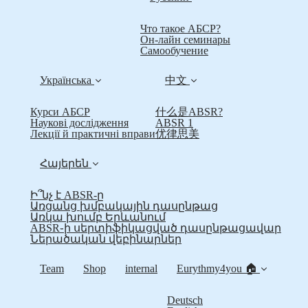
Что такое АБСР?
Он-лайн семинары
Самообучение
Українська
中文
Курси АБСР
什么是ABSR?
Наукові дослідження
ABSR 1
Лекції й практичні вправи
优律思美
Հայերեն
Ի՞նչ է ABSR-ը
Առցանց խմբակային դասընթաց
Առկա խումբ Երևանում
ABSR֊ի սերտիֆիկացված դասընթացավար
Ներածական վեբինարներ
Team
Shop
internal
Eurythmy4you 🏠
Deutsch