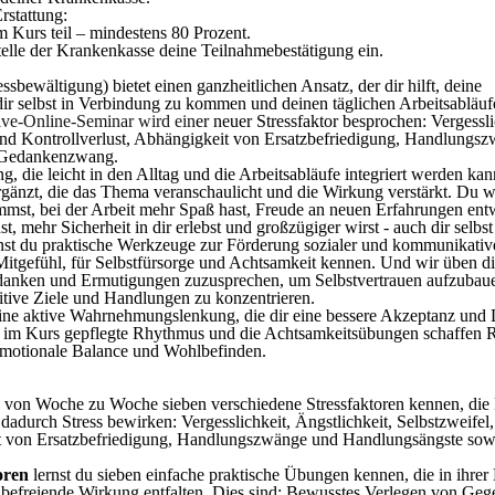
rstattung:
Kurs teil – mindestens 80 Prozent.
telle der Krankenkasse deine Teilnahmebestätigung ein.
sbewältigung) bietet einen ganzheitlichen Ansatz, der dir hilft, deine
dir selbst in Verbindung zu kommen und deinen täglichen Arbeitsabläuf
ve-Online-Seminar wird ein
er neuer Stressfaktor besprochen: Vergessli
 und Kontrollverlust, Abhängigkeit von Ersatzbefriedigung, Handlung
 Gedankenzwang.
g, die leicht in den Alltag und die Arbeitsabläufe integriert werden ka
nzt, die das Thema veranschaulicht und die Wirkung verstärkt. Du wi
mmst, bei der Arbeit mehr Spaß hast, Freude an neuen Erfahrungen entw
st, mehr Sicherheit in dir erlebst und großzügiger wirst - auch dir selbs
st du praktische Werkzeuge zur Förderung sozialer und kommunikativ
tgefühl, für Selbstfürsorge und Achtsamkeit kennen. Und wir üben die 
edanken und Ermutigungen zuzusprechen, um Selbstvertrauen aufzubaue
itive Ziele und Handlungen zu konzentrieren.
ne aktive Wahrnehmungslenkung, die dir eine bessere Akzeptanz und D
er im Kurs gepflegte Rhythmus und die Achtsamkeitsübungen schaffen
emotionale Balance und Wohlbefinden.
u von Woche zu Woche sieben verschiedene Stressfaktoren kennen, die
adurch Stress bewirken: Vergesslichkeit, Ängstlichkeit, Selbstzweifel,
it von Ersatzbefriedigung, Handlungszwänge und Handlungsängste so
oren
lernst du sieben einfache praktische Übungen kennen, die in ihrer
befreiende Wirkung entfalten. Dies sind: Bewusstes Verlegen von Geg