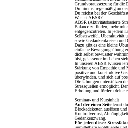
Grundvoraussetzung für die E
Du nimmst regelmäßig an dem 
Du reichst bei der Geschäftss
Was ist ABSR?
ABSR (Aktivitätsbasierte Stres
Balance zu finden, mehr mit 
entgegenzutreten. In jedem
Li
Selbstzweifel, Überaktivität
sowie Gedankenkreisen und
Dazu gibt es eine kleine Übun
einfache Bewegungsübung ergä
dich selbst bewusster wahrni
bist, gelassener im Leben steh
In unseren ABSR-Kursen lern
Stärkung von Empathie und Mi
positive und konstruktive G
überwinden, und sich auf pos
Die Übungen unterstützen dei
Stressquellen ermöglicht. D
Erholung und fördern deine 
Seminar- und Kursinhalt
Auf der einen Seite
lernst d
Blockadeketten auslösen und d
Kontrollverlust, Abhängigke
Gedankenzwang.
Für jeden dieser Stressfakt
unmittelbare wohltuende und 