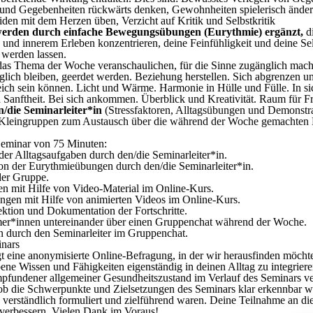
e und Gegebenheiten rückwärts denken, Gewohnheiten spielerisch änder
den mit dem Herzen üben, Verzicht auf Kritik und Selbstkritik
erden durch einfache Bewegungsübungen (Eurythmie) ergänzt,
di
und innerem Erleben konzentrieren, deine Feinfühligkeit und deine S
 werden lassen.
e das Thema der Woche veranschaulichen, für die Sinne zugänglich mac
ich bleiben, geerdet werden. Beziehung herstellen. Sich abgrenzen u
eich sein können. Licht und Wärme. Harmonie in Hülle und Fülle. In s
anftheit. Bei sich ankommen. Überblick und Kreativität. Raum für Fr
/die Seminarleiter*in
(Stressfaktoren, Alltagsübungen und Demonstra
Kleingruppen zum Austausch über die während der Woche gemachten 
eminar von 75 Minuten:
der Alltagsaufgaben durch den/die Seminarleiter*in.
on der Eurythmieübungen durch den/die Seminarleiter*in.
der Gruppe.
en mit Hilfe von Video-Material im Online-Kurs.
ngen mit Hilfe von animierten Videos im Online-Kurs.
ktion und Dokumentation der Fortschritte.
er*innen untereinander über einen Gruppenchat während der Woche.
n durch den Seminarleiter im Gruppenchat.
nars
 eine anonymisierte Online-Befragung, in der wir herausfinden möchte
ene Wissen und Fähigkeiten eigenständig in deinen Alltag zu integrieren
empfundener allgemeiner Gesundheitszustand im Verlauf des Seminars ver
b die Schwerpunkte und Zielsetzungen des Seminars klar erkennbar wa
verständlich formuliert und zielführend waren. Deine Teilnahme an dies
 verbessern. Vielen Dank im Voraus!