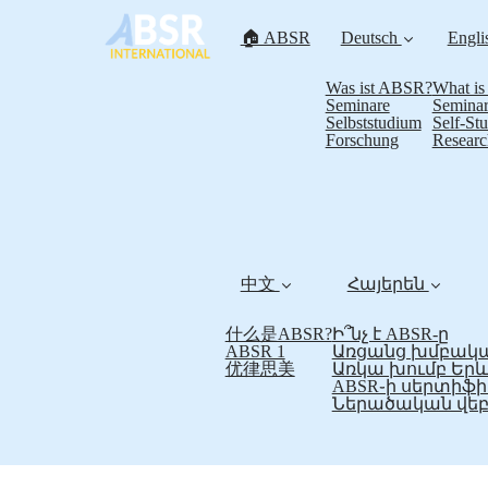
🏠 ABSR
Deutsch
Engli
Was ist ABSR?
What i
Seminare
Seminar
Selbststudium
Self-St
Forschung
Researc
中文
Հայերեն
什么是ABSR?
Ի՞նչ է ABSR-ը
ABSR 1
Առցանց խմբակա
优律思美
Առկա խումբ Եր
ABSR֊ի սերտի
Ներածական վեբ