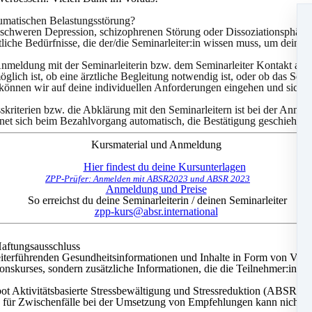
aumatischen Belastungsstörung?
er schweren Depression, schizophrenen Störung oder Dissoziationsphä
liche Bedürfnisse, die der/die Seminarleiter:in wissen muss, um dein 
nmeldung mit der Seminarleiterin bzw. dem Seminarleiter Kontakt auf,
lich ist, ob eine ärztliche Begleitung notwendig ist, oder ob das Sem
h können wir auf deine individuellen Anforderungen eingehen und sicher
kriterien bzw. die Abklärung mit den Seminarleitern ist bei der Anmeldu
net sich beim Bezahlvorgang automatisch, die Bestätigung geschieht du
Kursmaterial und Anmeldung
Hier findest du deine Kursunterlagen
ZPP-Prüfer: Anmelden mit ABSR2023 und ABSR 2023
Anmeldung und Preise
So erreichst du deine Seminarleiterin / deinen Seminarleiter
zpp-kurs@absr.international
Haftungsausschluss
terführenden Gesundheitsinformationen und Inhalte in Form von Verl
ionskurses, sondern zusätzliche Informationen, die die Teilnehmer:innen
 Aktivitätsbasierte Stressbewältigung und Stressreduktion (ABSR) erf
 für Zwischenfälle bei der Umsetzung von Empfehlungen kann nicht