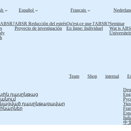
sh
Español
Français
Nederla
s ABSR?
ABSR Reducción del estrés
Qu'est-ce que l'ABSR?
Seminar
s
Proyecto de investigación
En ligne: Individuel
Wat is AB
udy
Universitei
h
Team
Shop
internal
E
Deu
յին դասընթաց
Eng
ևանում
Рус
ֆիկացված դասընթացավար
Укр
ինարներ
Fran
Esp
Ital
中