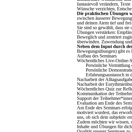
fantasievoll verändern, Text
Wünsche verzichten, Entschei
Die praktischen Übungen w
zwischen äusserer Bewegung 
und deinen Atem tief und frei
Sie sind so gewählt, dass si
Übungen verstärken: Empfängl
Beweglich und zentriert zugl
überwinden. Zuwendung und S
Neben dem Input durch den
Bewegungsübungen) gibt es 
Aufbau des Seminars
Wöchentliches Live-Online-S
Persönliche Vermittlung 
Persönliche Demonstrati
Erfahrungsaustausch in 
Nacharbeit der Alltagsaufgab
Nacharbeit der Eurythmieübu
Wöchentliches Quiz zur Refle
Kommunikation der Teilnehm
Support der Teilnehmer*inne
Evaluation am Ende des Semi
Am Ende des Seminars erfolgt
motiviert wurdest, das erworb
uns, ob sich dein subjektiv 
Zudem möchten wir wissen, o
Inhalte und Übungen für dich 
Qualität unserer Seminare zu