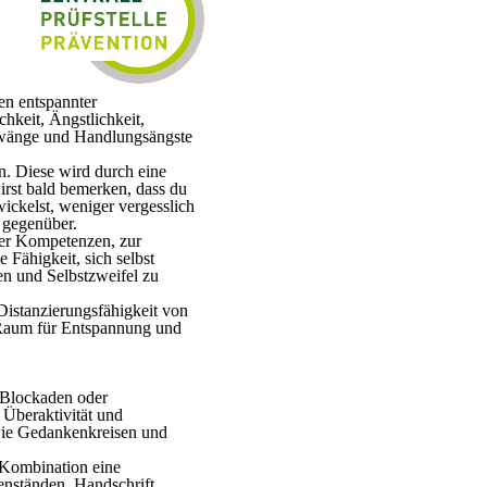
en entspannter
chkeit, Ängstlichkeit,
szwänge und Handlungsängste
nn. Diese wird durch eine
rst bald bemerken, dass du
ickelst, weniger vergesslich
t gegenüber.
er Kompetenzen, zur
Fähigkeit, sich selbst
n und Selbstzweifel zu
istanzierungsfähigkeit von
 Raum für Entspannung und
 Blockaden oder
 Überaktivität und
wie Gedankenkreisen und
 Kombination eine
enständen, Handschrift