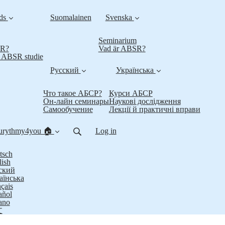
nds
Suomalainen
Svenska
Seminarium
SR?
Vad är ABSR?
t ABSR studie
Русский
Українська
Что такое АБСР?
Курси АБСР
Он-лайн семинары
Наукові дослідження
Самообучение
Лекції й практичні вправи
urythmy4you 🏠
Log in
tsch
lish
ский
аїнська
çais
añol
iano
文