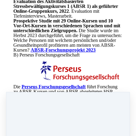
Evaluation des Aktivitätsbasierten
Stressbewältigungskurses 1 (ABSR 1) als geführter
Online-Gruppenkurs, 2022
. Evaluation mit
Tiefeninterviews, Masterarbeit.
Prospektive Studie mit 29 Online-Kursen und 10
Vor-Ort-Kursen in verschiedenen Sprachen und mit
unterschiedlichen Zielgruppen.
Die Studie wurde im
Herbst 2023 durchgeführt, um die Frage zu untersuchen:
Welche Personen mit welchem persönlichen und/oder
Gesundheitsprofil profitieren am meisten von ABSR-
Kursen?
ABSR-Forschungsprojekt 2023
B) Perseus Forschungsgesellschaft
Die
Perseus Forschungsgesellschaft
führt Forschung
zu ABSR-Kursen und von ABSR abgeleiteten HSP-
Kursen für Hochsensibilität durch.
Evaluation eines achtwöchigen Programms
"Entdecken und Leben der Hochsensibilität als
Potential" mit Alltagsübungen und Eurythmie.
Veröffentlicht im Newsletter der Sektion für darstellende
Kunst, Goetheanum Dornach, Schweiz:
HSP-Studie
2022
C) Ukrainische ABSR-Forschungsprojekte
ABSR-Kurse werden auch an Universitäten in