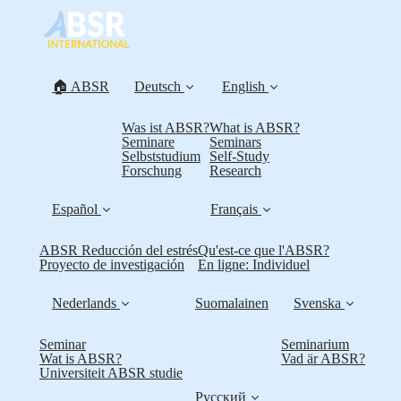
🏠 ABSR
Deutsch
English
Was ist ABSR?
What is ABSR?
Seminare
Seminars
Selbststudium
Self-Study
Forschung
Research
Español
Français
ABSR Reducción del estrés
Qu'est-ce que l'ABSR?
Proyecto de investigación
En ligne: Individuel
Nederlands
Suomalainen
Svenska
Seminar
Seminarium
Wat is ABSR?
Vad är ABSR?
Universiteit ABSR studie
Русский