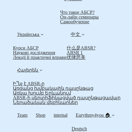
Что такое АБСР?
Он-лайн семинары
Самообучение
Українська
中文
Курси АБСР
什么是ABSR?
Наукові дослідження
ABSR 1
Лекції й практичні вправи
优律思美
Հայերեն
Ի՞նչ է ABSR-ը
Առցանց խմբակային դասընթաց
Առկա խումբ Երևանում
ABSR֊ի սերտիֆիկացված դասընթացավար
Ներածական վեբինարներ
Team
Shop
internal
Eurythmy4you 🏠
Deutsch