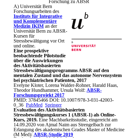
Forschung zu ABSR
A) Universität Bern
Forschungsarbeiten des
Instituts für Integrative
und Komplementäre
Medizin IKIM
an der
Universität Bern zu ABSR-
Kursen für
Stressbewältigung vor Ort
und online.
Eine prospektive
beobachtende Pilotstudie
über die Auswirkungen
des Aktivitätsbasierten
Stressbewältigungsprogramms ABSR auf den
mentalen Zustand und das autonome Nervensystem
bei psychiatrischen Patienten, 2017
Evelyne Kloter, Lorena Walder-Rohner, Harald Haas,
Theodor Hundhammer, Ursula Wolf:
ABSR-
Forschungsprojekt 2017
PMID: 37845466 DOI: 10.1007/978-3-031-42003-
0_36
PubMed
Springer
Evaluation des Aktivitätsbasierten
Stressbewältigungskurses 1 (ABSR-1) als Online-
Kurs, 2019.
Eine Machbarkeitsstudie, eingereicht am
14.09.2020 von Ajmal Naim aus Strengelbach zur
Erlangung des akademischen Grades Master of Medicine
(M Med):
ABSR-Studie 2019