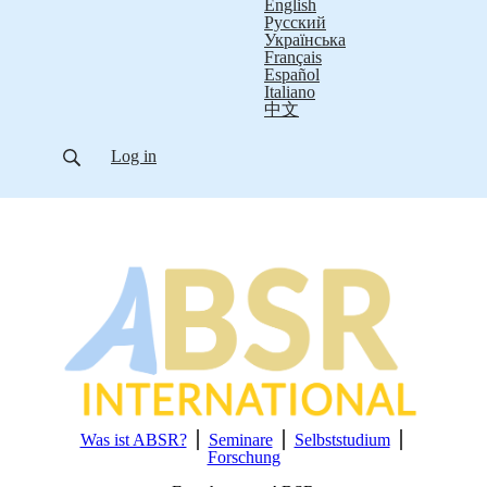
English
Русский
Українська
Français
Español
Italiano
中文
Log in
Was ist ABSR?
⎪
Seminare
⎪
Selbststudium
⎪
Forschung