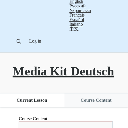
English
Русский
Українська
Français
Español
Italiano
中文
Log in
Media Kit Deutsch
Current Lesson
Course Content
Course Content