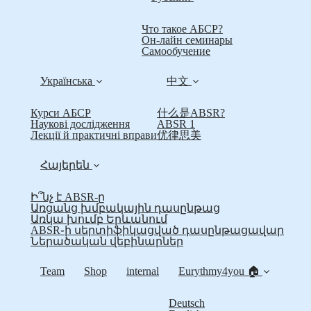
Что такое АБСР?
Он-лайн семинары
Самообучение
Українська
中文
Курси АБСР
什么是ABSR?
Наукові дослідження
ABSR 1
Лекції й практичні вправи
优律思美
Հայերեն
Ի՞նչ է ABSR-ը
Առցանց խմբակային դասընթաց
Առկա խումբ Երևանում
ABSR֊ի սերտիֆիկացված դասընթացավար
Ներածական վեբինարներ
Team
Shop
internal
Eurythmy4you 🏠
Deutsch