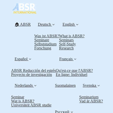
🏠 ABSR
Deutsch
English
Was ist ABSR?
What is ABSR?
Seminare
Seminars
Selbststudium
Self-Study
Forschung
Research
Español
Français
ABSR Reducción del estrés
Qu'est-ce que l'ABSR?
Proyecto de investigación
En ligne: Individuel
Nederlands
Suomalainen
Svenska
Seminar
Seminarium
Wat is ABSR?
Vad är ABSR?
Universiteit ABSR studie
Русский