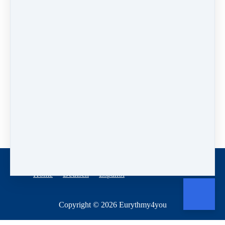
PREVIOUS
NEXT LESSON
LESSON
Video-Trailer
Psychiater,
ABSR Projekt
Psychologen und
2023
deren Klienten
Like
Home
Deutsch
Español
Copyright © 2026
Eurythmy4you