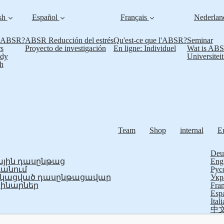
sh
Español
Français
Nederla
s ABSR?
ABSR Reducción del estrés
Qu'est-ce que l'ABSR?
Seminar
s
Proyecto de investigación
En ligne: Individuel
Wat is AB
udy
Universitei
h
Team
Shop
internal
E
Deu
յին դասընթաց
Eng
ևանում
Рус
ֆիկացված դասընթացավար
Укр
ինարներ
Fran
Esp
Ital
中