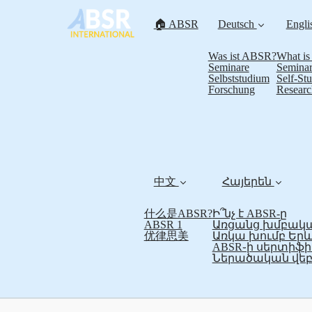
🏠 ABSR
Deutsch
Engli
Was ist ABSR?
What i
Seminare
Seminar
Selbststudium
Self-St
Forschung
Researc
中文
Հայերեն
什么是ABSR?
Ի՞նչ է ABSR-ը
ABSR 1
Առցանց խմբակա
优律思美
Առկա խումբ Եր
ABSR֊ի սերտի
Ներածական վեբ