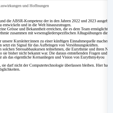
e Auswirkungen und Hoffnungen
und die ABSR-Kompetenz der in den Jahren 2022 und 2023 ausgebildet
zu entwickeln und in die Welt hinauszutragen.
eine Grösse und Bekanntheit erreichen, die es dem Team ermöglicht, w
thmie zusammen mit wesensgliederspezifischen Alltagsübungen die pers
unsere Kursleiter:innen zu einer künftigen Einnahmequelle machen. D
n setzt ein Signal für das Aufbringen von Versöhnungskräften.
n solchen Stressabbaukursen teilnehmen, die Eurythmie und ihren Nutze
wo sie bisher nicht bekannt war. Die daraus entstehenden Fragen und 
ir als das eigentliche Kernanliegen und Vision von Eurythmy4you
sie darf nicht der Computertechnologie überlassen bleiben. Hier hat d
öglichkeiten.