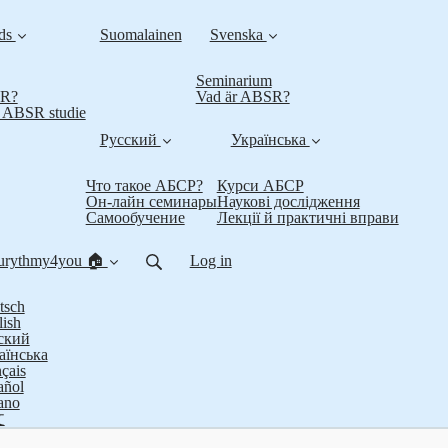
nds
Suomalainen
Svenska
Seminarium
SR?
Vad är ABSR?
t ABSR studie
Русский
Українська
Что такое АБСР?
Курси АБСР
Он-лайн семинары
Наукові дослідження
Самообучение
Лекції й практичні вправи
urythmy4you 🏠
Log in
tsch
lish
ский
аїнська
çais
añol
iano
文