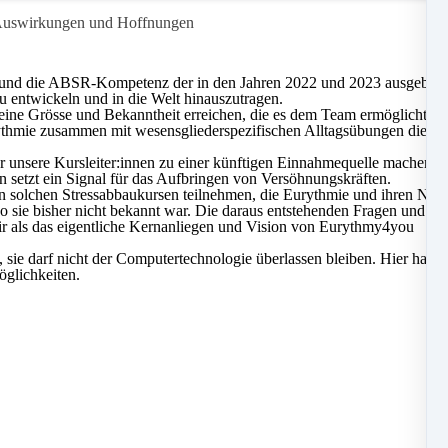
e Auswirkungen und Hoffnungen
und die ABSR-Kompetenz der in den Jahren 2022 und 2023 ausgebildet
zu entwickeln und in die Welt hinauszutragen.
eine Grösse und Bekanntheit erreichen, die es dem Team ermöglicht, w
thmie zusammen mit wesensgliederspezifischen Alltagsübungen die pers
unsere Kursleiter:innen zu einer künftigen Einnahmequelle machen. D
n setzt ein Signal für das Aufbringen von Versöhnungskräften.
n solchen Stressabbaukursen teilnehmen, die Eurythmie und ihren Nutze
wo sie bisher nicht bekannt war. Die daraus entstehenden Fragen und 
ir als das eigentliche Kernanliegen und Vision von Eurythmy4you
sie darf nicht der Computertechnologie überlassen bleiben. Hier hat d
öglichkeiten.