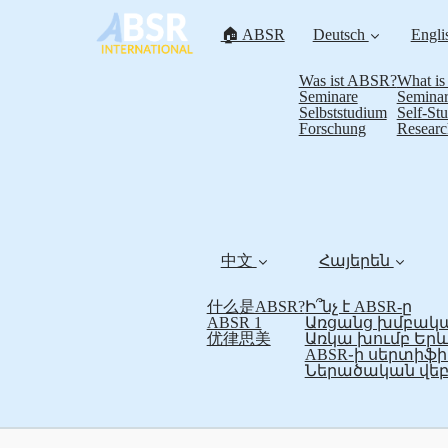
🏠 ABSR
Deutsch
Engli
Was ist ABSR?
What i
Seminare
Seminar
Selbststudium
Self-St
Forschung
Researc
中文
Հայերեն
什么是ABSR?
Ի՞նչ է ABSR-ը
ABSR 1
Առցանց խմբակա
优律思美
Առկա խումբ Եր
ABSR֊ի սերտի
Ներածական վեբ