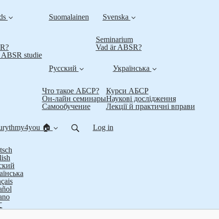
nds
Suomalainen
Svenska
Seminarium
SR?
Vad är ABSR?
t ABSR studie
Русский
Українська
Что такое АБСР?
Курси АБСР
Он-лайн семинары
Наукові дослідження
Самообучение
Лекції й практичні вправи
urythmy4you 🏠
Log in
tsch
lish
ский
аїнська
çais
añol
iano
文