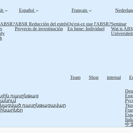
sh
Español
Français
Nederla
s ABSR?
ABSR Reducción del estrés
Qu'est-ce que l'ABSR?
Seminar
s
Proyecto de investigación
En ligne: Individuel
Wat is AB
udy
Universitei
h
Team
Shop
internal
E
Deu
յին դասընթաց
Eng
ևանում
Рус
ֆիկացված դասընթացավար
Укр
ինարներ
Fran
Esp
Ital
中