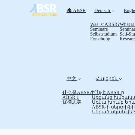
🏠 ABSR
Deutsch
Engli
Was ist ABSR?
What i
Seminare
Seminar
Selbststudium
Self-St
Forschung
Researc
中文
Հայերեն
什么是ABSR?
Ի՞նչ է ABSR-ը
ABSR 1
Առցանց խմբակա
优律思美
Առկա խումբ Եր
ABSR֊ի սերտի
Ներածական վեբ