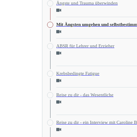
Ängste und Trauma überwinden
Mit Ängsten umgehen und selbstbestimm
ABSR für Lehrer und Erzieher
Krebsbedingte Fatigue
Reise zu dir - das Wesentliche
Reise zu dir - ein Interview mit Caroli