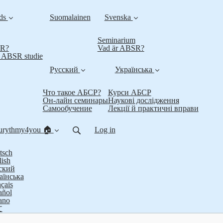
nds
Suomalainen
Svenska
Seminarium
SR?
Vad är ABSR?
t ABSR studie
Русский
Українська
Что такое АБСР?
Курси АБСР
Он-лайн семинары
Наукові дослідження
Самообучение
Лекції й практичні вправи
urythmy4you 🏠
Log in
tsch
lish
ский
аїнська
çais
añol
iano
文