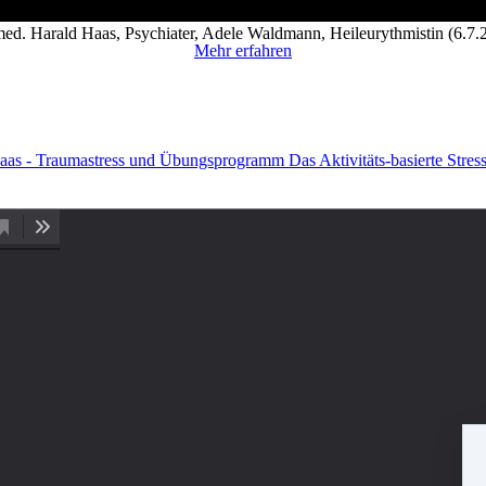
med. Harald Haas, Psychiater, Adele Waldmann, Heileurythmistin (6.7.
Mehr erfahren
aas - Traumastress und Übungsprogramm Das Aktivitäts-basierte St