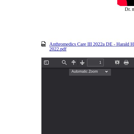
Dr. 
Anthromedics Care III 2022a DE - Harald H
2022.pdf