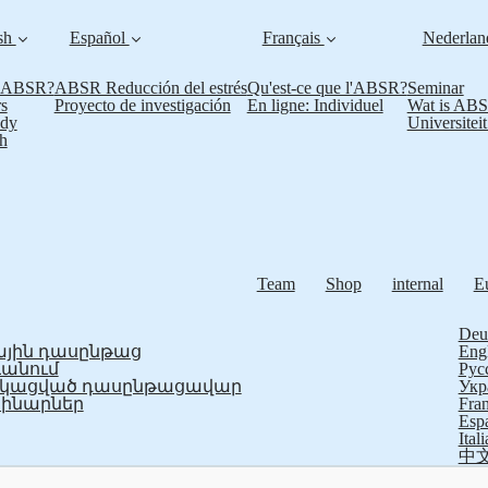
sh
Español
Français
Nederla
s ABSR?
ABSR Reducción del estrés
Qu'est-ce que l'ABSR?
Seminar
s
Proyecto de investigación
En ligne: Individuel
Wat is AB
udy
Universitei
h
Team
Shop
internal
E
Deu
յին դասընթաց
Eng
ևանում
Рус
ֆիկացված դասընթացավար
Укр
ինարներ
Fran
Esp
Ital
中