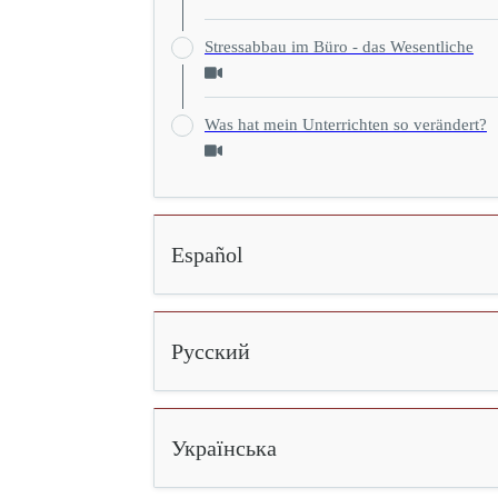
Stressabbau im Büro - das Wesentliche
Was hat mein Unterrichten so verändert?
Español
Русский
Українська