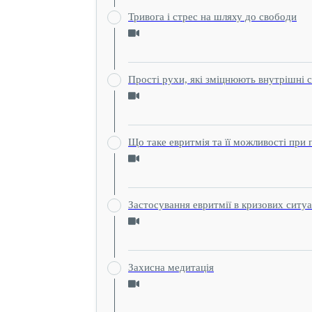
Тривога і стрес на шляху до свободи
Прості рухи, які зміцнюють внутрішні с
Що таке евритмія та її можливості при 
Застосування евритмії в кризових ситуа
Захисна медитація