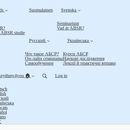
nds
Suomalainen
Svenska
Seminarium
SR?
Vad är ABSR?
t ABSR studie
Русский
Українська
Что такое АБСР?
Курси АБСР
Он-лайн семинары
Наукові дослідження
Самообучение
Лекції й практичні вправи
urythmy4you 🏠
Log in
tsch
lish
ский
аїнська
çais
añol
iano
文