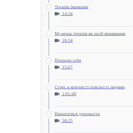
Терапія їжачками
14:34
Музична терапія як засіб виживання
18:34
Прощаю себе
15:07
Стрес в контексті цілісності людини
1:01:49
Намагатися допомогти
58:25