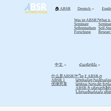
🏠 ABSR
Deutsch
Engli
Was ist ABSR?
What i
Seminare
Seminar
Selbststudium
Self-St
Forschung
Researc
中文
Հայերեն
什么是ABSR?
Ի՞նչ է ABSR-ը
ABSR 1
Առցանց խմբակա
优律思美
Առկա խումբ Եր
ABSR֊ի սերտի
Ներածական վեբ