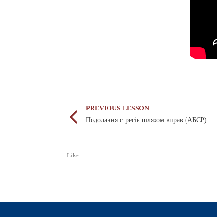
PREVIOUS LESSON
Подолання стресiв шляхом вправ (АБСР)
Like