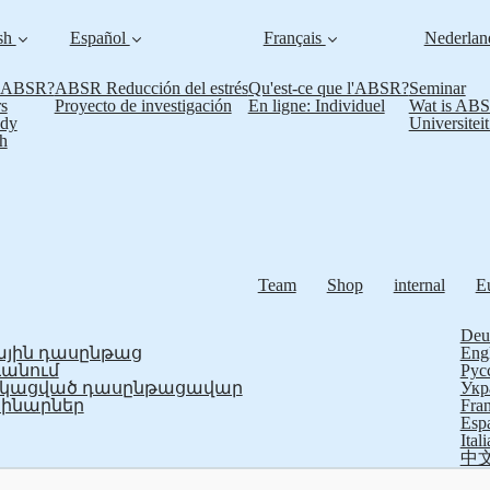
sh
Español
Français
Nederla
s ABSR?
ABSR Reducción del estrés
Qu'est-ce que l'ABSR?
Seminar
s
Proyecto de investigación
En ligne: Individuel
Wat is AB
udy
Universitei
h
Team
Shop
internal
E
Deu
յին դասընթաց
Eng
ևանում
Рус
ֆիկացված դասընթացավար
Укр
ինարներ
Fran
Esp
Ital
中