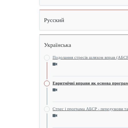
Русский
Українська
Подолання стресiв шляхом вправ (АБСР
Евритмічні вправи як основа програ
Стрес і програма АБСР - передумови та