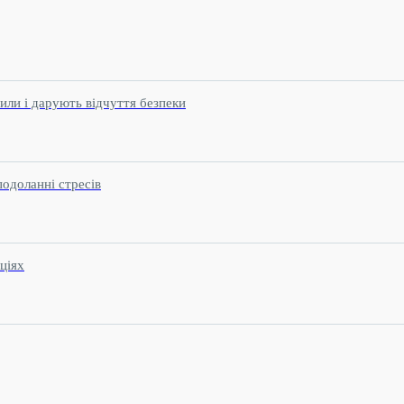
или і дарують відчуття безпеки
подоланні стресів
ціях