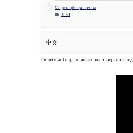
Медитація прощення
9:54
中文
Евритмічні вправи як основа програми з по