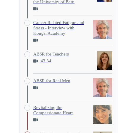
the University of Bern
Cancer Related Fatigue and
Stress - Interview with
Kongsi Academy
ABSR for Teachers
43:34
ABSR for Real Men
Revitalizing the
Compassionate Heart