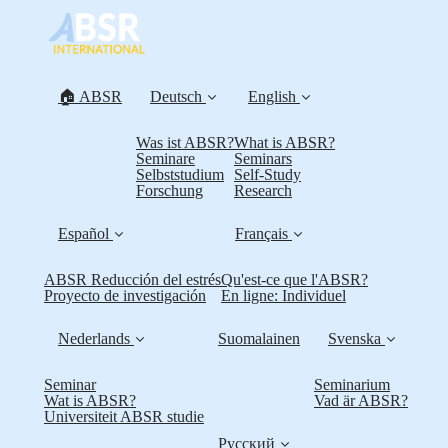
🏠 ABSR
Deutsch
English
Was ist ABSR?
What is ABSR?
Seminare
Seminars
Selbststudium
Self-Study
Forschung
Research
Español
Français
ABSR Reducción del estrés
Qu'est-ce que l'ABSR?
Proyecto de investigación
En ligne: Individuel
Nederlands
Suomalainen
Svenska
Seminar
Seminarium
Wat is ABSR?
Vad är ABSR?
Universiteit ABSR studie
Русский