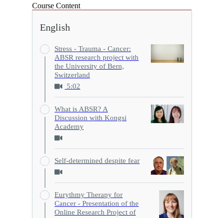
Course Content
English
Stress - Trauma - Cancer:
ABSR research project with
the University of Bern,
Switzerland
5:02
What is ABSR? A
Discussion with Kongsi
Academy
Self-determined despite fear
Eurythmy Therapy for
Cancer - Presentation of the
Online Research Project of