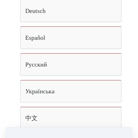
Deutsch
Español
Русский
Українська
中文
Healing Trauma through Art