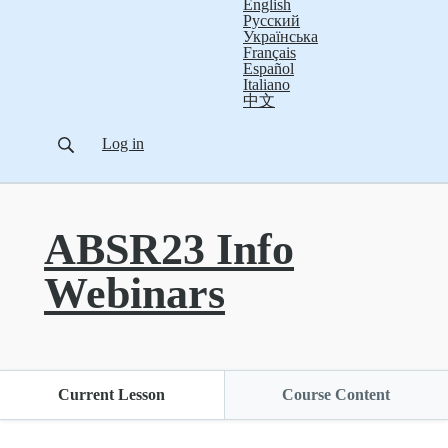
English
Русский
Українська
Français
Español
Italiano
中文
Log in
ABSR23 Info
Webinars
Current Lesson
Course Content