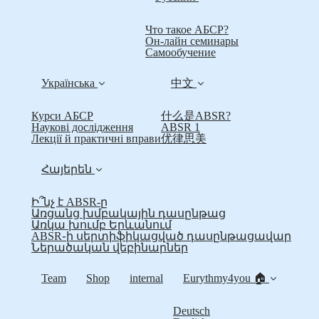
Что такое АБСР?
Он-лайн семинары
Самообучение
Українська
中文
Курси АБСР
什么是ABSR?
Наукові дослідження
ABSR 1
Лекції й практичні вправи
优律思美
Հայերեն
Ի՞նչ է ABSR-ը
Առցանց խմբակային դասընթաց
Առկա խումբ Երևանում
ABSR֊ի սերտիֆիկացված դասընթացավար
Ներածական վեբինարներ
Team
Shop
internal
Eurythmy4you 🏠
Deutsch