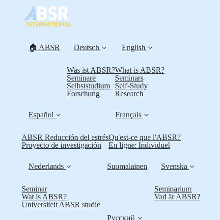
🏠 ABSR
Deutsch
English
Was ist ABSR?
What is ABSR?
Seminare
Seminars
Selbststudium
Self-Study
Forschung
Research
Español
Français
ABSR Reducción del estrés
Qu'est-ce que l'ABSR?
Proyecto de investigación
En ligne: Individuel
Nederlands
Suomalainen
Svenska
Seminar
Seminarium
Wat is ABSR?
Vad är ABSR?
Universiteit ABSR studie
Русский