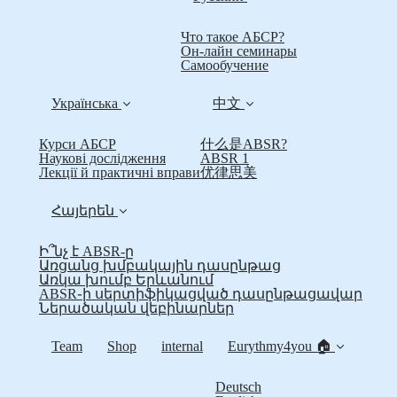
Что такое АБСР?
Он-лайн семинары
Самообучение
Українська
中文
Курси АБСР
什么是ABSR?
Наукові дослідження
ABSR 1
Лекції й практичні вправи
优律思美
Հայերեն
Ի՞նչ է ABSR-ը
Առցանց խմբակային դասընթաց
Առկա խումբ Երևանում
ABSR֊ի սերտիֆիկացված դասընթացավար
Ներածական վեբինարներ
Team
Shop
internal
Eurythmy4you 🏠
Deutsch