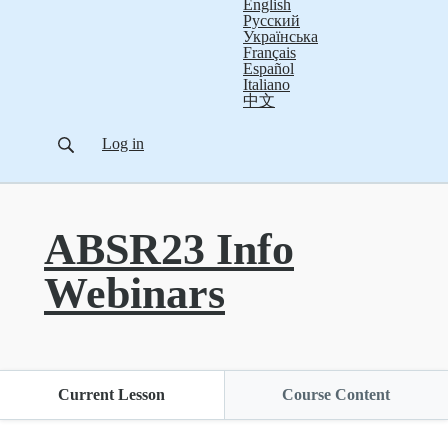
English
Русский
Українська
Français
Español
Italiano
中文
Log in
ABSR23 Info
Webinars
Current Lesson
Course Content