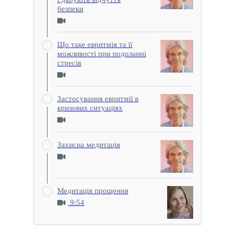
безпеки
Що таке евритмія та її
можливості при подоланні
стресів
Застосування евритмії в
кризових ситуаціях
Захисна медитація
Медитація прощення
9:54