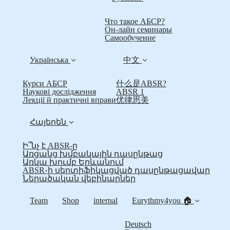
Что такое АБСР?
Он-лайн семинары
Самообучение
Українська
中文
Курси АБСР
什么是ABSR?
Наукові дослідження
ABSR 1
Лекції й практичні вправи
优律思美
Հայերեն
Ի՞նչ է ABSR-ը
Առցանց խմբակային դասընթաց
Առկա խումբ Երևանում
ABSR֊ի սերտիֆիկացված դասընթացավար
Ներածական վեբինարներ
Team
Shop
internal
Eurythmy4you 🏠
Deutsch