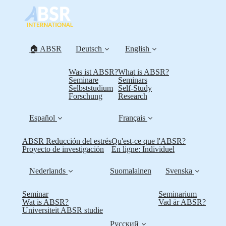
🏠 ABSR
Deutsch
English
Was ist ABSR?
What is ABSR?
Seminare
Seminars
Selbststudium
Self-Study
Forschung
Research
Español
Français
ABSR Reducción del estrés
Qu'est-ce que l'ABSR?
Proyecto de investigación
En ligne: Individuel
Nederlands
Suomalainen
Svenska
Seminar
Seminarium
Wat is ABSR?
Vad är ABSR?
Universiteit ABSR studie
Русский