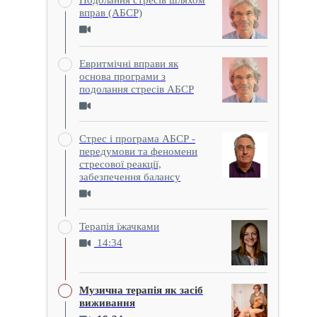
вправ (АБСР)
Евритмічні вправи як
основа програми з
подолання стресів АБСР
Стрес і програма АБСР -
передумови та феномени
стресової реакції,
забезпечення балансу
Терапія їжачками
14:34
Музична терапія як засіб
виживання