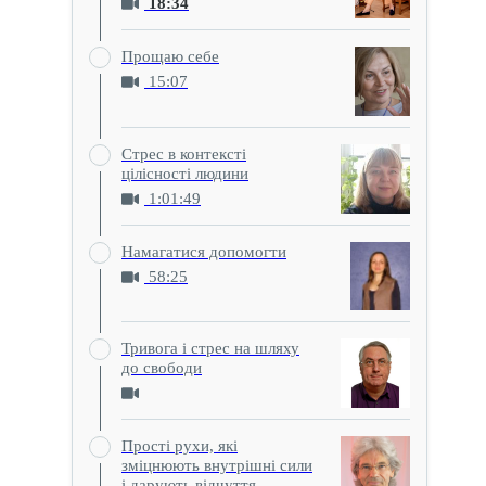
18:34
Прощаю себе
15:07
Стрес в контексті
цілісності людини
1:01:49
Намагатися допомогти
58:25
Тривога і стрес на шляху
до свободи
Прості рухи, які
зміцнюють внутрішні сили
і дарують відчуття