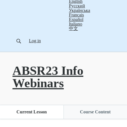
English
Русский
Українська
Français
Español
Italiano
中文
Log in
ABSR23 Info
Webinars
Current Lesson
Course Content