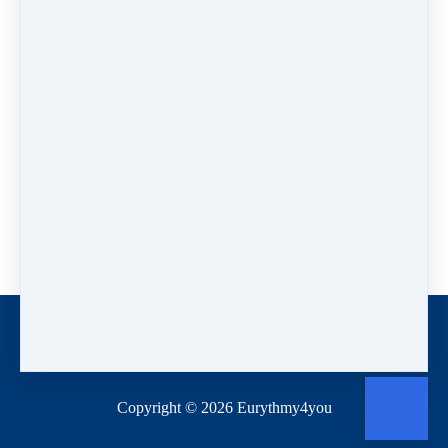
Дізнатися більше про осінні курси
PREVIOUS
NEXT LESSON
LESSON
Прощаю себе
Терапія
їжачками
Like
Home
Deutsch
Español
Copyright © 2026
Eurythmy4you