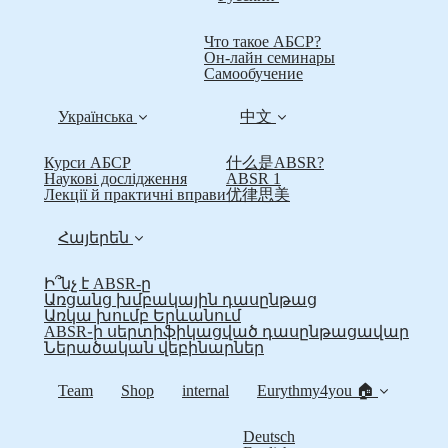
Что такое АБСР?
Он-лайн семинары
Самообучение
Українська
中文
Курси АБСР
什么是ABSR?
Наукові дослідження
ABSR 1
Лекції й практичні вправи
优律思美
Հայերեն
Ի՞նչ է ABSR-ը
Առցանց խմբակային դասընթաց
Առկա խումբ Երևանում
ABSR֊ի սերտիֆիկացված դասընթացավար
Ներածական վեբինարներ
Team
Shop
internal
Eurythmy4you 🏠
Deutsch