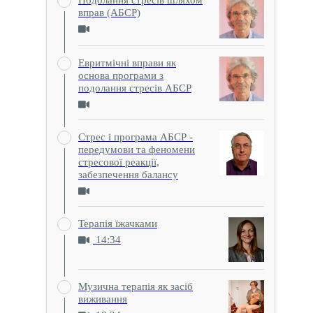
вправ (АБСР)
Евритмічні вправи як
основа програми з
подолання стресів АБСР
Стрес і програма АБСР -
передумови та феномени
стресової реакції,
забезпечення балансу
Терапія їжачками
14:34
Музична терапія як засіб
виживання