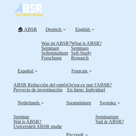
🏠 ABSR
Deutsch
English
Was ist ABSR?
What is ABSR?
Seminare
Seminars
Selbststudium
Self-Study
Forschung
Research
Español
Français
ABSR Reducción del estrés
Qu'est-ce que l'ABSR?
Proyecto de investigación
En ligne: Individuel
Nederlands
Suomalainen
Svenska
Seminar
Seminarium
Wat is ABSR?
Vad är ABSR?
Universiteit ABSR studie
Русский