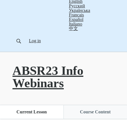
English
Русский
Українська
Français
Español
Italiano
中文
Log in
ABSR23 Info
Webinars
Current Lesson
Course Content