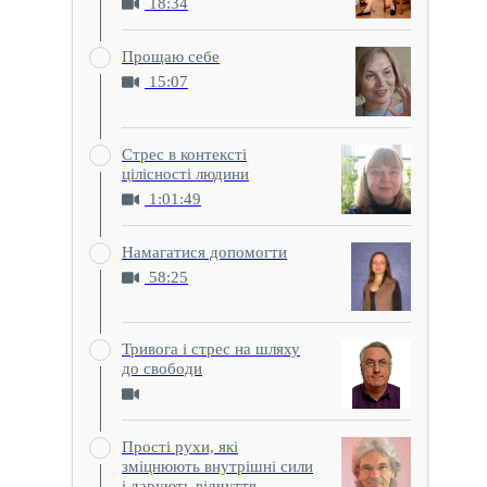
18:34
Прощаю себе
15:07
Стрес в контексті
цілісності людини
1:01:49
Намагатися допомогти
58:25
Тривога і стрес на шляху
до свободи
Прості рухи, які
зміцнюють внутрішні сили
і дарують відчуття