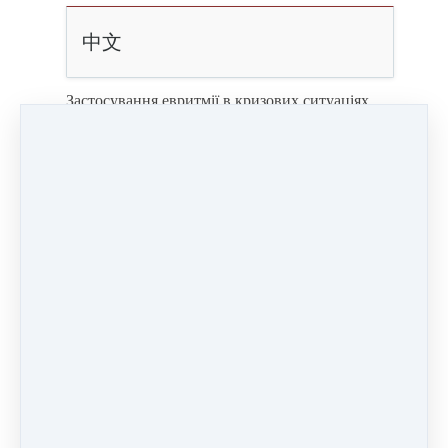
中文
Застосування евритмії в кризових ситуаціях