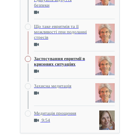
безпеки
Що таке евритмія та її
можливості при подоланні
стресів
Застосування евритмії в
кризових ситуаціях
Захисна медитація
Медитація прощення
9:54