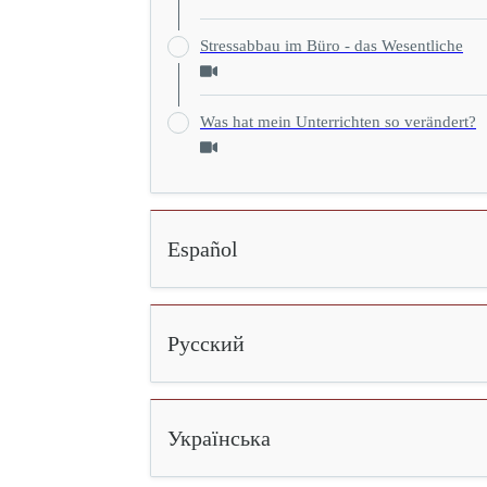
Stressabbau im Büro - das Wesentliche
Was hat mein Unterrichten so verändert?
Español
Русский
Українська