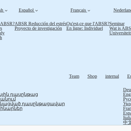
sh
Español
Français
Nederla
s ABSR?
ABSR Reducción del estrés
Qu'est-ce que l'ABSR?
Seminar
s
Proyecto de investigación
En ligne: Individuel
Wat is AB
udy
Universitei
h
Team
Shop
internal
E
Deu
յին դասընթաց
Eng
ևանում
Рус
ֆիկացված դասընթացավար
Укр
ինարներ
Fran
Esp
Ital
中