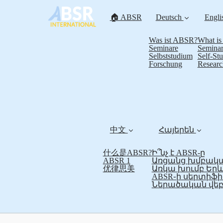
🏠 ABSR
Deutsch
Engli
Was ist ABSR?
What i
Seminare
Seminar
Selbststudium
Self-St
Forschung
Researc
中文
Հայերեն
什么是ABSR?
Ի՞նչ է ABSR-ը
ABSR 1
Առցանց խմբակա
优律思美
Առկա խումբ Եր
ABSR֊ի սերտի
Ներածական վեբ