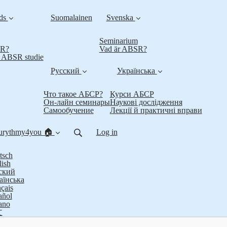
nds
Suomalainen
Svenska
Seminarium
SR?
Vad är ABSR?
t ABSR studie
Русский
Українська
Что такое АБСР?
Курси АБСР
Он-лайн семинары
Наукові дослідження
Самообучение
Лекції й практичні вправи
urythmy4you 🏠
Log in
tsch
lish
ский
аїнська
çais
añol
iano
文