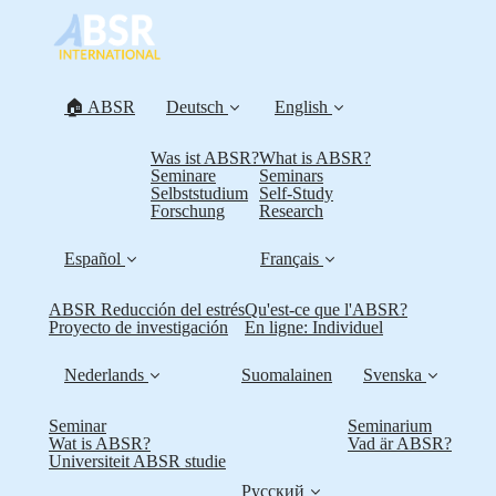
🏠 ABSR
Deutsch
English
Was ist ABSR?
What is ABSR?
Seminare
Seminars
Selbststudium
Self-Study
Forschung
Research
Español
Français
ABSR Reducción del estrés
Qu'est-ce que l'ABSR?
Proyecto de investigación
En ligne: Individuel
Nederlands
Suomalainen
Svenska
Seminar
Seminarium
Wat is ABSR?
Vad är ABSR?
Universiteit ABSR studie
Русский