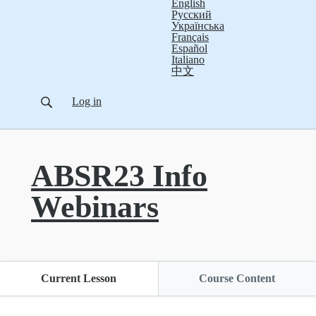
English
Русский
Українська
Français
Español
Italiano
中文
Log in
ABSR23 Info
Webinars
Current Lesson
Course Content