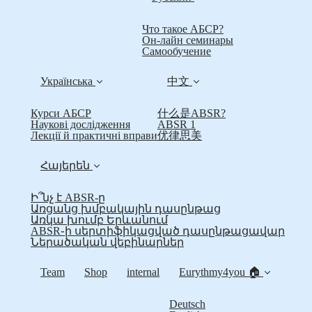
Что такое АБСР?
Он-лайн семинары
Самообучение
Українська
中文
Курси АБСР
什么是ABSR?
Наукові дослідження
ABSR 1
Лекції й практичні вправи
优律思美
Հայերեն
Ի՞նչ է ABSR-ը
Առցանց խմբակային դասընթաց
Առկա խումբ Երևանում
ABSR֊ի սերտիֆիկացված դասընթացավար
Ներածական վեբինարներ
Team
Shop
internal
Eurythmy4you 🏠
Deutsch