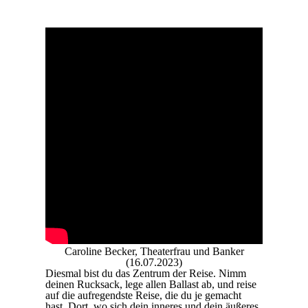
Caroline Becker, Theaterfrau und Banker
(16.07.2023)
Diesmal bist du das Zentrum der Reise. Nimm
deinen Rucksack, lege allen Ballast ab, und reise
auf die aufregendste Reise, die du je gemacht
hast. Dort, wo sich dein inneres und dein äußeres