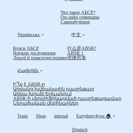
Что такое АБСР?
Он-лайн семинары
Самообучение
Українська
中文
Курси АБСР
什么是ABSR?
Наукові дослідження
ABSR 1
Лекції й практичні вправи
优律思美
Հայերեն
Ի՞նչ է ABSR-ը
Առցանց խմբակային դասընթաց
Առկա խումբ Երևանում
ABSR֊ի սերտիֆիկացված դասընթացավար
Ներածական վեբինարներ
Team
Shop
internal
Eurythmy4you 🏠
Deutsch