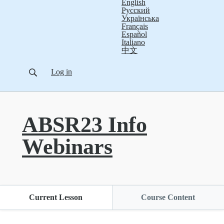
English
Русский
Українська
Français
Español
Italiano
中文
Log in
ABSR23 Info
Webinars
Current Lesson
Course Content