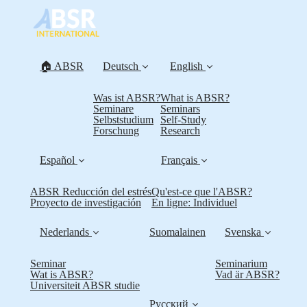
🏠 ABSR
Deutsch
English
Was ist ABSR?
What is ABSR?
Seminare
Seminars
Selbststudium
Self-Study
Forschung
Research
Español
Français
ABSR Reducción del estrés
Qu'est-ce que l'ABSR?
Proyecto de investigación
En ligne: Individuel
Nederlands
Suomalainen
Svenska
Seminar
Seminarium
Wat is ABSR?
Vad är ABSR?
Universiteit ABSR studie
Русский