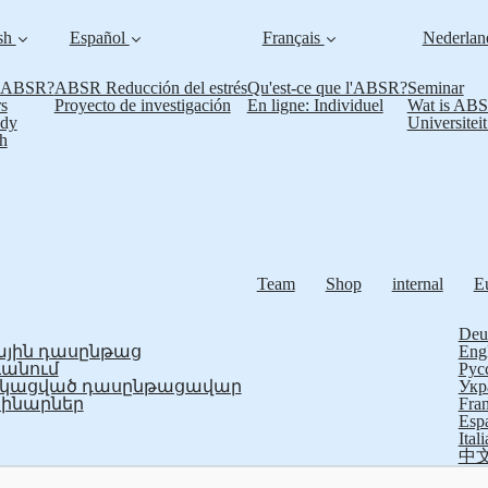
sh
Español
Français
Nederla
s ABSR?
ABSR Reducción del estrés
Qu'est-ce que l'ABSR?
Seminar
s
Proyecto de investigación
En ligne: Individuel
Wat is AB
udy
Universitei
h
Team
Shop
internal
E
Deu
յին դասընթաց
Eng
ևանում
Рус
ֆիկացված դասընթացավար
Укр
ինարներ
Fran
Esp
Ital
中