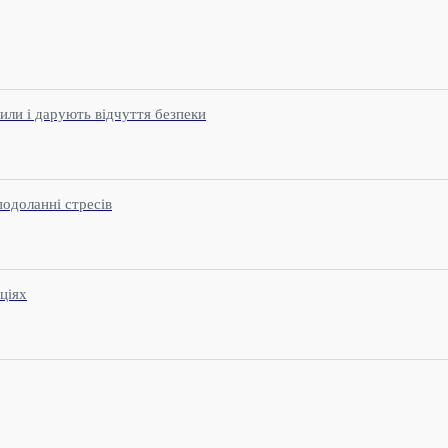
или і дарують відчуття безпеки
подоланні стресів
ціях