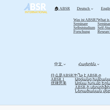
🏠 ABSR
Deutsch
Engli
Was ist ABSR?
What i
Seminare
Seminar
Selbststudium
Self-St
Forschung
Researc
中文
Հայերեն
什么是ABSR?
Ի՞նչ է ABSR-ը
ABSR 1
Առցանց խմբակա
优律思美
Առկա խումբ Եր
ABSR֊ի սերտի
Ներածական վեբ