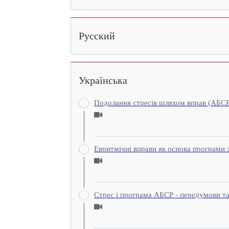
Русский
Українська
Подолання стресiв шляхом вправ (АБСР
Евритмічні вправи як основа програми 
Стрес і програма АБСР - передумови та