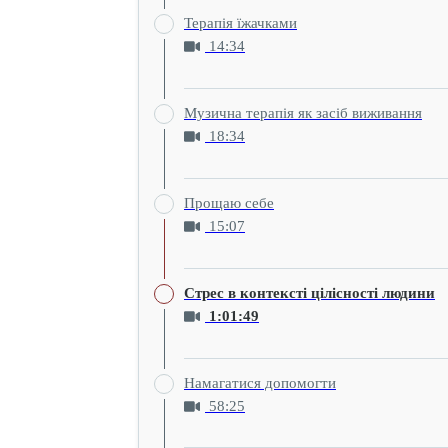
Терапія їжачками
14:34
Музична терапія як засіб виживання
18:34
Прощаю себе
15:07
Стрес в контексті цілісності людини
1:01:49
Намагатися допомогти
58:25