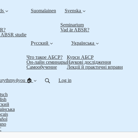
nds
Suomalainen
Svenska
Seminarium
SR?
Vad är ABSR?
t ABSR studie
Русский
Українська
Что такое АБСР?
Курси АБСР
Он-лайн семинары
Наукові дослідження
Самообучение
Лекції й практичні вправи
urythmy4you 🏠
Log in
tsch
lish
ский
аїнська
çais
añol
iano
文