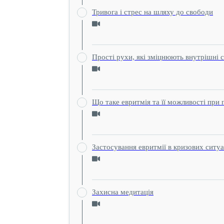
Тривога і стрес на шляху до свободи
Прості рухи, які зміцнюють внутрішні с
Що таке евритмія та її можливості при 
Застосування евритмії в кризових ситуа
Захисна медитація