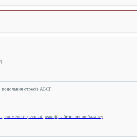
)
з подолання стресів АБСР
 феномени стресової реакції, забезпечення балансу