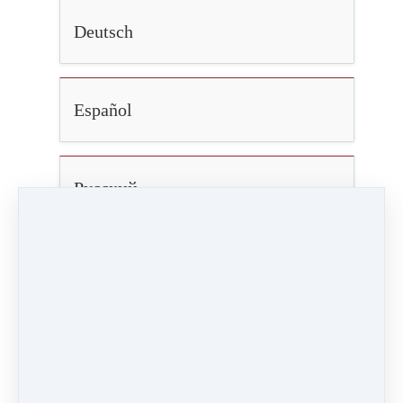
Deutsch
Español
Русский
Українська
中文
Stress - Trauma - Cancer: ABSR research project