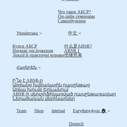
Что такое АБСР?
Он-лайн семинары
Самообучение
Українська
中文
Курси АБСР
什么是ABSR?
Наукові дослідження
ABSR 1
Лекції й практичні вправи
优律思美
Հայերեն
Ի՞նչ է ABSR-ը
Առցանց խմբակային դասընթաց
Առկա խումբ Երևանում
ABSR֊ի սերտիֆիկացված դասընթացավար
Ներածական վեբինարներ
Team
Shop
internal
Eurythmy4you 🏠
Deutsch