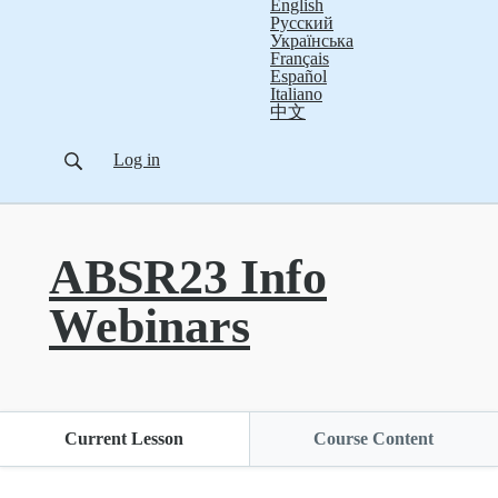
English
Русский
Українська
Français
Español
Italiano
中文
Log in
ABSR23 Info
Webinars
Current Lesson
Course Content