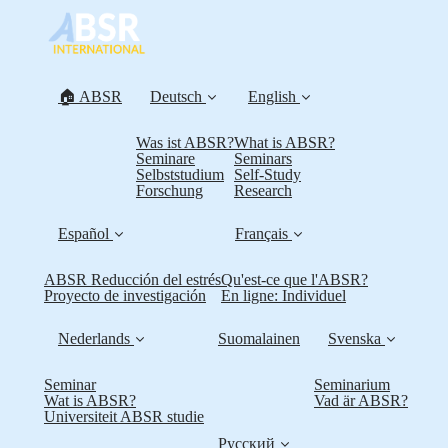
🏠 ABSR
Deutsch
English
Was ist ABSR?
What is ABSR?
Seminare
Seminars
Selbststudium
Self-Study
Forschung
Research
Español
Français
ABSR Reducción del estrés
Qu'est-ce que l'ABSR?
Proyecto de investigación
En ligne: Individuel
Nederlands
Suomalainen
Svenska
Seminar
Seminarium
Wat is ABSR?
Vad är ABSR?
Universiteit ABSR studie
Русский