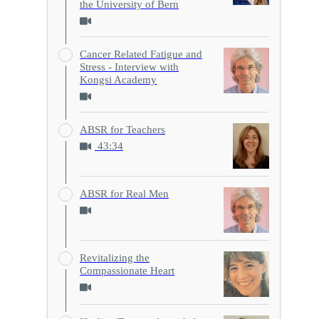
the University of Bern
Cancer Related Fatigue and
Stress - Interview with
Kongsi Academy
ABSR for Teachers
43:34
ABSR for Real Men
Revitalizing the
Compassionate Heart